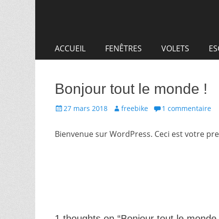
Aller
Premier
au
menu
contenu
ACCUEIL
FENÊTRES
VOLETS
ES
Bonjour tout le monde !
Posté
Auteur
27 mars 2018
freebike
1 commentaire
le
Bienvenue sur WordPress. Ceci est votre prem
Navigation
de
l’article
1 thoughts on “Bonjour tout le monde 