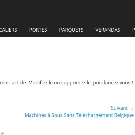
CALIERS
PORTES
PARQUETS
VERANDAS
P
ier article. Modifiez-le ou supprimez-le, puis lancez-vous !
Suivant →
Article
Machines à Sous Sans Téléchargement Belgique
suivant :
!”