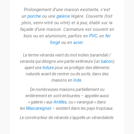
Prolongement d’une maison existante, c’est
un
porche
ou une
galerie
légère. Couverte (toit
plein, semi-vitré ou vitré) et à jour, établi sur la
façade d’une maison. L’armature est souvent en
bois ou en aluminium, parfois en
PVC
, en
fer
forgé
ou en
acier
.
Le terme véranda vient du mot indien baramdah /
veranda qui désigne une partie extérieure (un
balcon
)
ayant une
toiture
pour se protéger des éléments
naturels avant de rentrer ou de sortir, dans des
maisons en
Inde
.
De nombreuses maisons partiellement ou
entièrement en sont entourées – appelée aussi
« galerie » aux
Antilles
, ou « varangue » dans
les
Mascareignes
– existent dans les pays tropicaux.
Le constructeur de véranda s’appelle un vérandaliste.