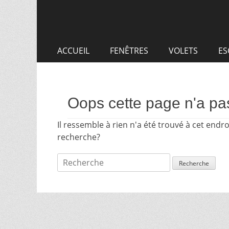
Aller
Premier
au
menu
contenu
ACCUEIL
FENÊTRES
VOLETS
ES
Oops cette page n'a pas
Il ressemble à rien n'a été trouvé à cet endr
recherche?
Recherche
pour: