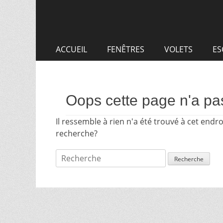
Aller
Premier
au
menu
contenu
ACCUEIL
FENÊTRES
VOLETS
ES
Oops cette page n'a pas
Il ressemble à rien n'a été trouvé à cet endr
recherche?
Recherche
pour: