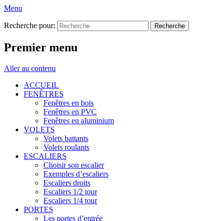
Menu
Recherche pour:
Premier menu
Aller au contenu
ACCUEIL
FENÊTRES
Fenêtres en bois
Fenêtres en PVC
Fenêtres en aluminium
VOLETS
Volets battants
Volets roulants
ESCALIERS
Choisir son escalier
Exemples d’escaliers
Escaliers droits
Escaliers 1/2 tour
Escaliers 1/4 tour
PORTES
Les portes d’entrée