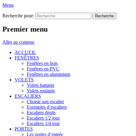
Menu
Recherche pour:
Premier menu
Aller au contenu
ACCUEIL
FENÊTRES
Fenêtres en bois
Fenêtres en PVC
Fenêtres en aluminium
VOLETS
Volets battants
Volets roulants
ESCALIERS
Choisir son escalier
Exemples d’escaliers
Escaliers droits
Escaliers 1/2 tour
Escaliers 1/4 tour
PORTES
Les portes d’entrée