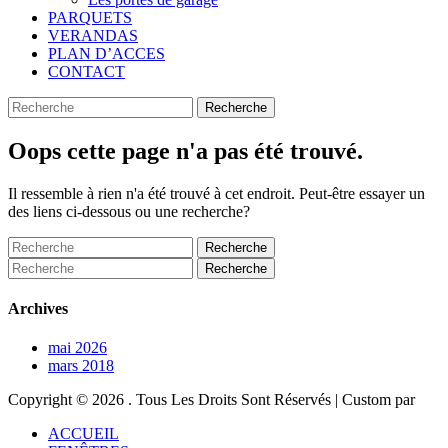
PARQUETS
VERANDAS
PLAN D’ACCES
CONTACT
Search
Recherche
pour:
Oops cette page n'a pas été trouvé.
Il ressemble à rien n'a été trouvé à cet endroit. Peut-être essayer un
des liens ci-dessous ou une recherche?
Recherche
pour:
Recherche
pour:
Archives
mai 2026
mars 2018
Copyright © 2026
. Tous Les Droits Sont Réservés | Custom par
Faire
ACCUEIL
remonter