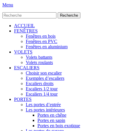
Menu
Recherche
pour:
Premier
Aller
ACCUEIL
au
FENÊTRES
menu
contenu
Fenêtres en bois
Fenêtres en PVC
Fenêtres en aluminium
VOLETS
Volets battants
Volets roulants
ESCALIERS
Choisir son escalier
Exemples d’escaliers
Escaliers droits
Escaliers 1/2 tour
Escaliers 1/4 tour
PORTES
Les portes d’entrée
Les portes intérieures
Portes en chêne
Portes en sapin
Portes en bois exotique
Les portes de garage